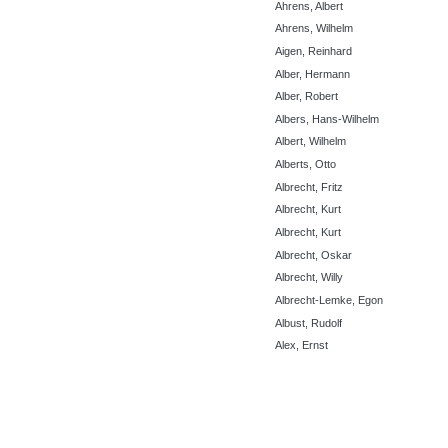
Ahrens, Albert
Ahrens, Wilhelm
Aigen, Reinhard
Alber, Hermann
Alber, Robert
Albers, Hans-Wilhelm
Albert, Wilhelm
Alberts, Otto
Albrecht, Fritz
Albrecht, Kurt
Albrecht, Kurt
Albrecht, Oskar
Albrecht, Willy
Albrecht-Lemke, Egon
Albust, Rudolf
Alex, Ernst