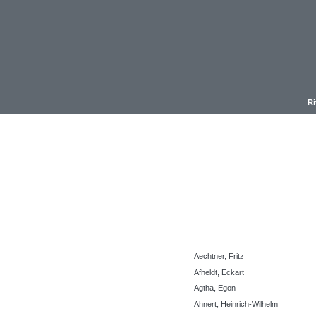
Ri
Aechtner, Fritz
Afheldt, Eckart
Agtha, Egon
Ahnert, Heinrich-Wilhelm