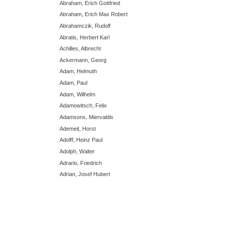
Abraham, Erich Gottfried
Abraham, Erich Max Robert
Abrahamczik, Rudolf
Abratis, Herbert Karl
Achilles, Albrecht
Ackermann, Georg
Adam, Helmuth
Adam, Paul
Adam, Wilhelm
Adamowitsch, Felix
Adamsons, Miervaldis
Ademeit, Horst
Adolff, Heinz Paul
Adolph, Walter
Adrario, Friedrich
Adrian, Josef Hubert