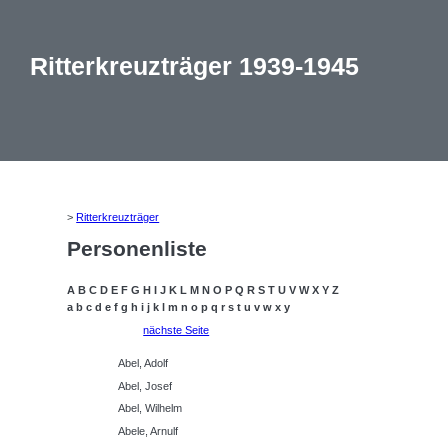
Ritterkreuzträger 1939-1945
>
Ritterkreuzträger
Personenliste
A
B
C
D
E
F
G
H
I
J
K
L
M
N
O
P
Q
R
S
T
U
V
W
X
Y
Z
a
b
c
d
e
f
g
h
i
j
k
l
m
n
o
p
q
r
s
t
u
v
w
x
y
nächste Seite
Abel, Adolf
Abel, Josef
Abel, Wilhelm
Abele, Arnulf