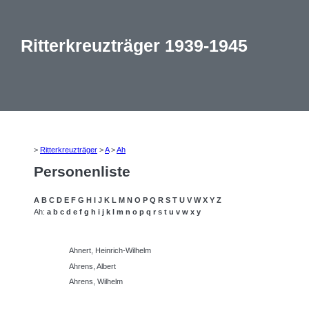
Ritterkreuzträger 1939-1945
>
Ritterkreuzträger
>
A
>
Ah
Personenliste
A
B
C
D
E
F
G
H
I
J
K
L
M
N
O
P
Q
R
S
T
U
V
W
X
Y
Z
Ah:
a
b
c
d
e
f
g
h
i
j
k
l
m
n
o
p
q
r
s
t
u
v
w
x
y
Ahnert, Heinrich-Wilhelm
Ahrens, Albert
Ahrens, Wilhelm