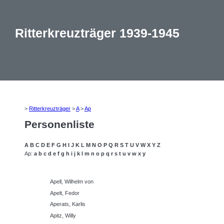
Ritterkreuzträger 1939-1945
>
Ritterkreuzträger
>
A
>
Ap
Personenliste
A
B
C
D
E
F
G
H
I
J
K
L
M
N
O
P
Q
R
S
T
U
V
W
X
Y
Z
Ap:
a
b
c
d
e
f
g
h
i
j
k
l
m
n
o
p
q
r
s
t
u
v
w
x
y
Apell, Wilhelm von
Apelt, Fedor
Aperats, Karlis
Apitz, Willy