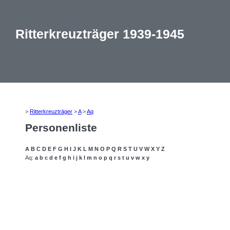
Ritterkreuzträger 1939-1945
>
Ritterkreuzträger
>
A
>
Aq
Personenliste
A
B
C
D
E
F
G
H
I
J
K
L
M
N
O
P
Q
R
S
T
U
V
W
X
Y
Z
Aq:
a
b
c
d
e
f
g
h
i
j
k
l
m
n
o
p
q
r
s
t
u
v
w
x
y