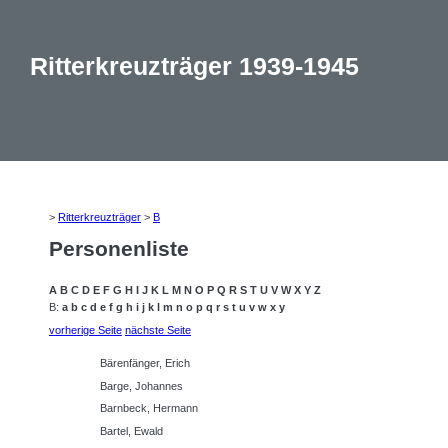
Ritterkreuzträger 1939-1945
>
Ritterkreuzträger
>
B
Personenliste
A
B
C
D
E
F
G
H
I
J
K
L
M
N
O
P
Q
R
S
T
U
V
W
X
Y
Z
B:
a
b
c
d
e
f
g
h
i
j
k
l
m
n
o
p
q
r
s
t
u
v
w
x
y
vorherige Seite
nächste Seite
Bärenfänger, Erich
Barge, Johannes
Barnbeck, Hermann
Bartel, Ewald