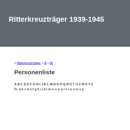
Ritterkreuzträger 1939-1945
>
Ritterkreuzträger
>
B
>
Bt
Personenliste
A
B
C
D
E
F
G
H
I
J
K
L
M
N
O
P
Q
R
S
T
U
V
W
X
Y
Z
Bt:
a
b
c
d
e
f
g
h
i
j
k
l
m
n
o
p
q
r
s
t
u
v
w
x
y