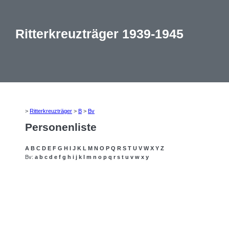
Ritterkreuzträger 1939-1945
>
Ritterkreuzträger
>
B
>
Bv
Personenliste
A
B
C
D
E
F
G
H
I
J
K
L
M
N
O
P
Q
R
S
T
U
V
W
X
Y
Z
Bv:
a
b
c
d
e
f
g
h
i
j
k
l
m
n
o
p
q
r
s
t
u
v
w
x
y