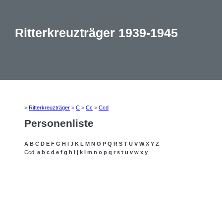
Ritterkreuzträger 1939-1945
>
Ritterkreuzträger
>
C
>
Cc
>
Ccd
Personenliste
A
B
C
D
E
F
G
H
I
J
K
L
M
N
O
P
Q
R
S
T
U
V
W
X
Y
Z
Ccd:
a
b
c
d
e
f
g
h
i
j
k
l
m
n
o
p
q
r
s
t
u
v
w
x
y