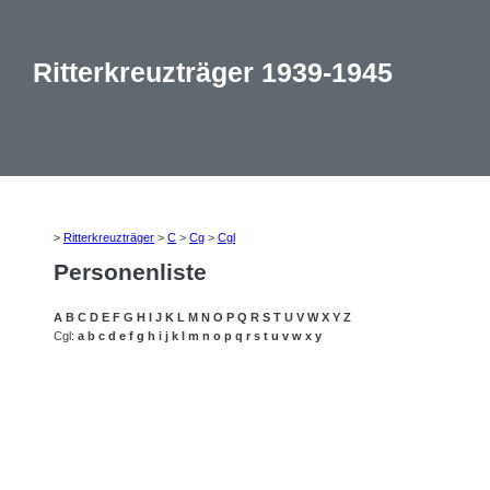
Ritterkreuzträger 1939-1945
>
Ritterkreuzträger
>
C
>
Cg
>
Cgl
Personenliste
A
B
C
D
E
F
G
H
I
J
K
L
M
N
O
P
Q
R
S
T
U
V
W
X
Y
Z
Cgl:
a
b
c
d
e
f
g
h
i
j
k
l
m
n
o
p
q
r
s
t
u
v
w
x
y