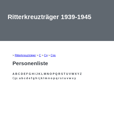
Ritterkreuzträger 1939-1945
>
Ritterkreuzträger
>
C
>
Cg
>
Cgs
Personenliste
A
B
C
D
E
F
G
H
I
J
K
L
M
N
O
P
Q
R
S
T
U
V
W
X
Y
Z
Cgs:
a
b
c
d
e
f
g
h
i
j
k
l
m
n
o
p
q
r
s
t
u
v
w
x
y