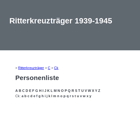
Ritterkreuzträger 1939-1945
>
Ritterkreuzträger
>
C
>
Ck
Personenliste
A
B
C
D
E
F
G
H
I
J
K
L
M
N
O
P
Q
R
S
T
U
V
W
X
Y
Z
Ck:
a
b
c
d
e
f
g
h
i
j
k
l
m
n
o
p
q
r
s
t
u
v
w
x
y