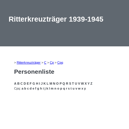
Ritterkreuzträger 1939-1945
>
Ritterkreuzträger
>
C
>
Cp
>
Cpq
Personenliste
A
B
C
D
E
F
G
H
I
J
K
L
M
N
O
P
Q
R
S
T
U
V
W
X
Y
Z
Cpq:
a
b
c
d
e
f
g
h
i
j
k
l
m
n
o
p
q
r
s
t
u
v
w
x
y