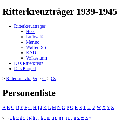
Ritterkreuzträger 1939-1945
Ritterkreuzträger
Heer
Luftwaffe
Marine
Waffen-SS
RAD
Volkssturm
Das Ritterkreuz
Das Projekt
>
Ritterkreuzträger
>
C
>
Cs
Personenliste
A
B
C
D
E
F
G
H
I
J
K
L
M
N
O
P
Q
R
S
T
U
V
W
X
Y
Z
Cs:
a
b
c
d
e
f
g
h
i
j
k
l
m
n
o
p
q
r
s
t
u
v
w
x
y