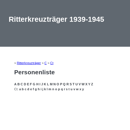
Ritterkreuzträger 1939-1945
>
Ritterkreuzträger
>
C
>
Ct
Personenliste
A
B
C
D
E
F
G
H
I
J
K
L
M
N
O
P
Q
R
S
T
U
V
W
X
Y
Z
Ct:
a
b
c
d
e
f
g
h
i
j
k
l
m
n
o
p
q
r
s
t
u
v
w
x
y