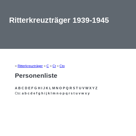
Ritterkreuzträger 1939-1945
>
Ritterkreuzträger
>
C
>
Ct
>
Cto
Personenliste
A
B
C
D
E
F
G
H
I
J
K
L
M
N
O
P
Q
R
S
T
U
V
W
X
Y
Z
Cto:
a
b
c
d
e
f
g
h
i
j
k
l
m
n
o
p
q
r
s
t
u
v
w
x
y