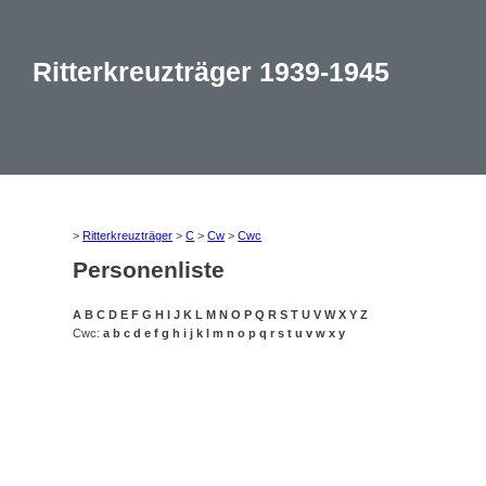
Ritterkreuzträger 1939-1945
>
Ritterkreuzträger
>
C
>
Cw
>
Cwc
Personenliste
A
B
C
D
E
F
G
H
I
J
K
L
M
N
O
P
Q
R
S
T
U
V
W
X
Y
Z
Cwc:
a
b
c
d
e
f
g
h
i
j
k
l
m
n
o
p
q
r
s
t
u
v
w
x
y