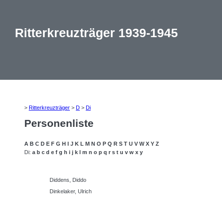
Ritterkreuzträger 1939-1945
>
Ritterkreuzträger
>
D
>
Di
Personenliste
A
B
C
D
E
F
G
H
I
J
K
L
M
N
O
P
Q
R
S
T
U
V
W
X
Y
Z
Di:
a
b
c
d
e
f
g
h
i
j
k
l
m
n
o
p
q
r
s
t
u
v
w
x
y
Diddens, Diddo
Dinkelaker, Ulrich