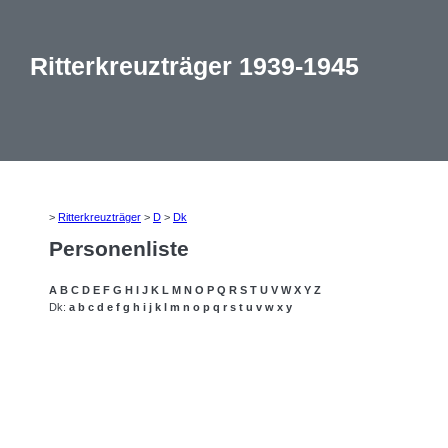
Ritterkreuzträger 1939-1945
>
Ritterkreuzträger
>
D
>
Dk
Personenliste
A
B
C
D
E
F
G
H
I
J
K
L
M
N
O
P
Q
R
S
T
U
V
W
X
Y
Z
Dk:
a
b
c
d
e
f
g
h
i
j
k
l
m
n
o
p
q
r
s
t
u
v
w
x
y