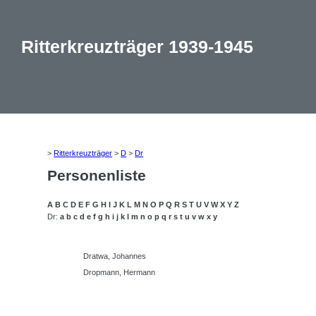
Ritterkreuzträger 1939-1945
>
Ritterkreuzträger
>
D
>
Dr
Personenliste
A
B
C
D
E
F
G
H
I
J
K
L
M
N
O
P
Q
R
S
T
U
V
W
X
Y
Z
Dr:
a
b
c
d
e
f
g
h
i
j
k
l
m
n
o
p
q
r
s
t
u
v
w
x
y
Dratwa, Johannes
Dropmann, Hermann