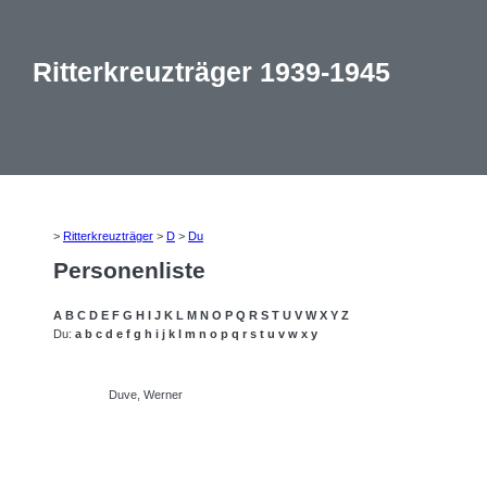
Ritterkreuzträger 1939-1945
>
Ritterkreuzträger
>
D
>
Du
Personenliste
A
B
C
D
E
F
G
H
I
J
K
L
M
N
O
P
Q
R
S
T
U
V
W
X
Y
Z
Du:
a
b
c
d
e
f
g
h
i
j
k
l
m
n
o
p
q
r
s
t
u
v
w
x
y
Duve, Werner