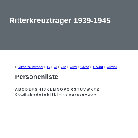
Ritterkreuzträger 1939-1945
>
Ritterkreuzträger
>
G
>
Gl
>
Glv
>
Glvd
>
Glvda
>
Glvdaf
>
Glvdafi
Personenliste
A
B
C
D
E
F
G
H
I
J
K
L
M
N
O
P
Q
R
S
T
U
V
W
X
Y
Z
Glvdafi:
a
b
c
d
e
f
g
h
i
j
k
l
m
n
o
p
q
r
s
t
u
v
w
x
y