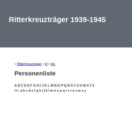
Ritterkreuzträger 1939-1945
>
Ritterkreuzträger
>
H
>
Hc
Personenliste
A
B
C
D
E
F
G
H
I
J
K
L
M
N
O
P
Q
R
S
T
U
V
W
X
Y
Z
Hc:
a
b
c
d
e
f
g
h
i
j
k
l
m
n
o
p
q
r
s
t
u
v
w
x
y