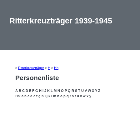
Ritterkreuzträger 1939-1945
>
Ritterkreuzträger
>
H
>
Hh
Personenliste
A
B
C
D
E
F
G
H
I
J
K
L
M
N
O
P
Q
R
S
T
U
V
W
X
Y
Z
Hh:
a
b
c
d
e
f
g
h
i
j
k
l
m
n
o
p
q
r
s
t
u
v
w
x
y