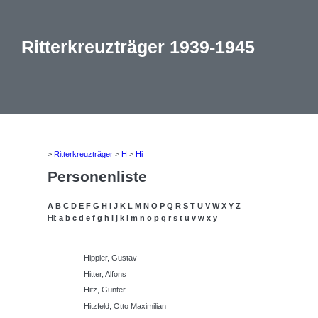
Ritterkreuzträger 1939-1945
>
Ritterkreuzträger
>
H
>
Hi
Personenliste
A
B
C
D
E
F
G
H
I
J
K
L
M
N
O
P
Q
R
S
T
U
V
W
X
Y
Z
Hi:
a
b
c
d
e
f
g
h
i
j
k
l
m
n
o
p
q
r
s
t
u
v
w
x
y
Hippler, Gustav
Hitter, Alfons
Hitz, Günter
Hitzfeld, Otto Maximilian