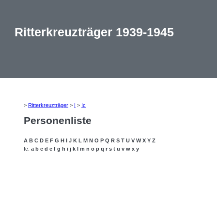
Ritterkreuzträger 1939-1945
>
Ritterkreuzträger
>
I
>
Ic
Personenliste
A
B
C
D
E
F
G
H
I
J
K
L
M
N
O
P
Q
R
S
T
U
V
W
X
Y
Z
Ic:
a
b
c
d
e
f
g
h
i
j
k
l
m
n
o
p
q
r
s
t
u
v
w
x
y