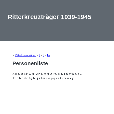
Ritterkreuzträger 1939-1945
>
Ritterkreuzträger
>
I
>
Il
>
Iln
Personenliste
A
B
C
D
E
F
G
H
I
J
K
L
M
N
O
P
Q
R
S
T
U
V
W
X
Y
Z
Iln:
a
b
c
d
e
f
g
h
i
j
k
l
m
n
o
p
q
r
s
t
u
v
w
x
y