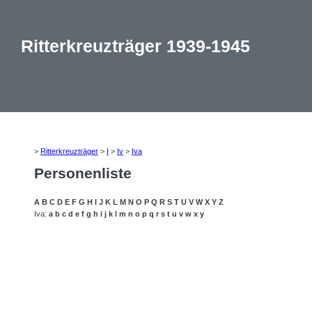
Ritterkreuzträger 1939-1945
>
Ritterkreuzträger
>
I
>
Iv
>
Iva
Personenliste
A
B
C
D
E
F
G
H
I
J
K
L
M
N
O
P
Q
R
S
T
U
V
W
X
Y
Z
Iva:
a
b
c
d
e
f
g
h
i
j
k
l
m
n
o
p
q
r
s
t
u
v
w
x
y