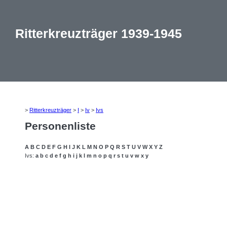
Ritterkreuzträger 1939-1945
>
Ritterkreuzträger
>
I
>
Iv
>
Ivs
Personenliste
A
B
C
D
E
F
G
H
I
J
K
L
M
N
O
P
Q
R
S
T
U
V
W
X
Y
Z
Ivs:
a
b
c
d
e
f
g
h
i
j
k
l
m
n
o
p
q
r
s
t
u
v
w
x
y