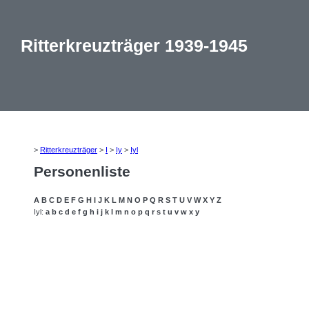
Ritterkreuzträger 1939-1945
>
Ritterkreuzträger
>
I
>
Iy
>
Iyl
Personenliste
A
B
C
D
E
F
G
H
I
J
K
L
M
N
O
P
Q
R
S
T
U
V
W
X
Y
Z
Iyl:
a
b
c
d
e
f
g
h
i
j
k
l
m
n
o
p
q
r
s
t
u
v
w
x
y