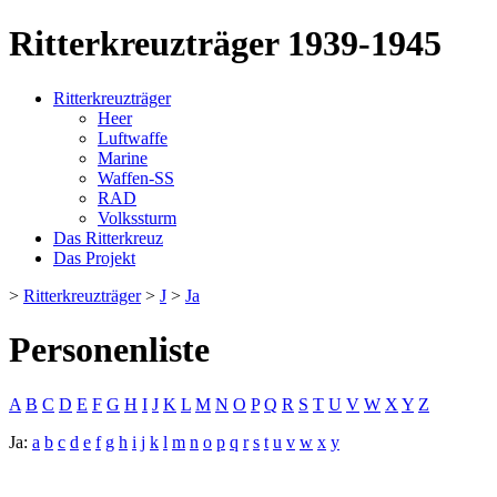
Ritterkreuzträger 1939-1945
Ritterkreuzträger
Heer
Luftwaffe
Marine
Waffen-SS
RAD
Volkssturm
Das Ritterkreuz
Das Projekt
>
Ritterkreuzträger
>
J
>
Ja
Personenliste
A
B
C
D
E
F
G
H
I
J
K
L
M
N
O
P
Q
R
S
T
U
V
W
X
Y
Z
Ja:
a
b
c
d
e
f
g
h
i
j
k
l
m
n
o
p
q
r
s
t
u
v
w
x
y