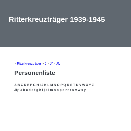
Ritterkreuzträger 1939-1945
>
Ritterkreuzträger
>
J
>
Jf
>
Jfy
Personenliste
A
B
C
D
E
F
G
H
I
J
K
L
M
N
O
P
Q
R
S
T
U
V
W
X
Y
Z
Jfy:
a
b
c
d
e
f
g
h
i
j
k
l
m
n
o
p
q
r
s
t
u
v
w
x
y