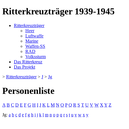
Ritterkreuzträger 1939-1945
Ritterkreuzträger
Heer
Luftwaffe
Marine
Waffen-SS
RAD
Volkssturm
Das Ritterkreuz
Das Projekt
>
Ritterkreuzträger
>
J
>
Jg
Personenliste
A
B
C
D
E
F
G
H
I
J
K
L
M
N
O
P
Q
R
S
T
U
V
W
X
Y
Z
Jg:
a
b
c
d
e
f
g
h
i
j
k
l
m
n
o
p
q
r
s
t
u
v
w
x
y