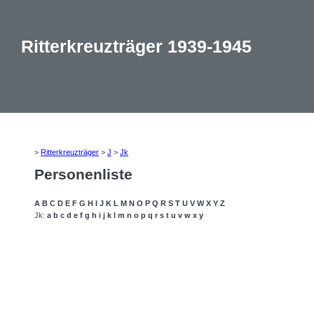
Ritterkreuzträger 1939-1945
>
Ritterkreuzträger
>
J
>
Jk
Personenliste
A
B
C
D
E
F
G
H
I
J
K
L
M
N
O
P
Q
R
S
T
U
V
W
X
Y
Z
Jk:
a
b
c
d
e
f
g
h
i
j
k
l
m
n
o
p
q
r
s
t
u
v
w
x
y