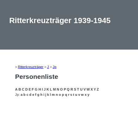
Ritterkreuzträger 1939-1945
>
Ritterkreuzträger
>
J
>
Jp
Personenliste
A
B
C
D
E
F
G
H
I
J
K
L
M
N
O
P
Q
R
S
T
U
V
W
X
Y
Z
Jp:
a
b
c
d
e
f
g
h
i
j
k
l
m
n
o
p
q
r
s
t
u
v
w
x
y