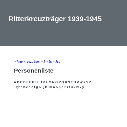
Ritterkreuzträger 1939-1945
>
Ritterkreuzträger
>
J
>
Js
>
Jsy
Personenliste
A
B
C
D
E
F
G
H
I
J
K
L
M
N
O
P
Q
R
S
T
U
V
W
X
Y
Z
Jsy:
a
b
c
d
e
f
g
h
i
j
k
l
m
n
o
p
q
r
s
t
u
v
w
x
y