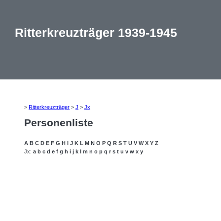
Ritterkreuzträger 1939-1945
>
Ritterkreuzträger
>
J
>
Jx
Personenliste
A
B
C
D
E
F
G
H
I
J
K
L
M
N
O
P
Q
R
S
T
U
V
W
X
Y
Z
Jx:
a
b
c
d
e
f
g
h
i
j
k
l
m
n
o
p
q
r
s
t
u
v
w
x
y