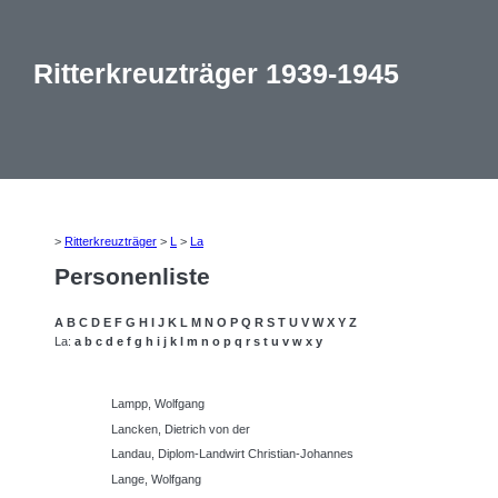
Ritterkreuzträger 1939-1945
>
Ritterkreuzträger
>
L
>
La
Personenliste
A
B
C
D
E
F
G
H
I
J
K
L
M
N
O
P
Q
R
S
T
U
V
W
X
Y
Z
La:
a
b
c
d
e
f
g
h
i
j
k
l
m
n
o
p
q
r
s
t
u
v
w
x
y
Lampp, Wolfgang
Lancken, Dietrich von der
Landau, Diplom-Landwirt Christian-Johannes
Lange, Wolfgang