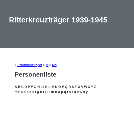
Ritterkreuzträger 1939-1945
>
Ritterkreuzträger
>
M
>
Md
Personenliste
A
B
C
D
E
F
G
H
I
J
K
L
M
N
O
P
Q
R
S
T
U
V
W
X
Y
Z
Md:
a
b
c
d
e
f
g
h
i
j
k
l
m
n
o
p
q
r
s
t
u
v
w
x
y