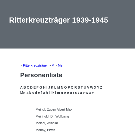
Ritterkreuzträger 1939-1945
>
Ritterkreuzträger
>
M
>
Me
Personenliste
A
B
C
D
E
F
G
H
I
J
K
L
M
N
O
P
Q
R
S
T
U
V
W
X
Y
Z
Me:
a
b
c
d
e
f
g
h
i
j
k
l
m
n
o
p
q
r
s
t
u
v
w
x
y
Meindl, Eugen Albert Max
Meinhold, Dr. Wolfgang
Meisel, Wilhelm
Menny, Erwin