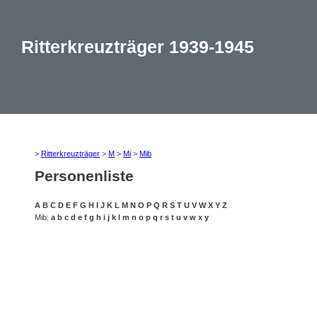
Ritterkreuzträger 1939-1945
>
Ritterkreuzträger
>
M
>
Mi
>
Mib
Personenliste
A
B
C
D
E
F
G
H
I
J
K
L
M
N
O
P
Q
R
S
T
U
V
W
X
Y
Z
Mib:
a
b
c
d
e
f
g
h
i
j
k
l
m
n
o
p
q
r
s
t
u
v
w
x
y