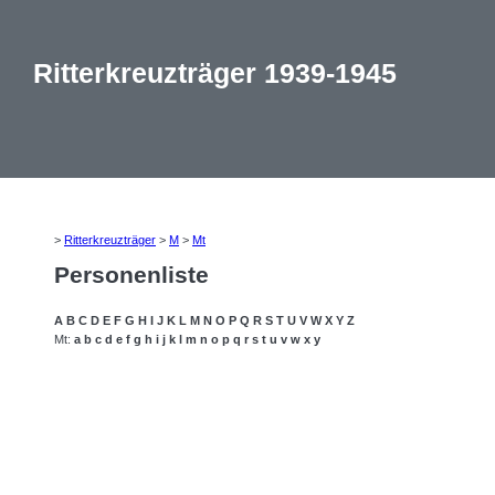
Ritterkreuzträger 1939-1945
>
Ritterkreuzträger
>
M
>
Mt
Personenliste
A
B
C
D
E
F
G
H
I
J
K
L
M
N
O
P
Q
R
S
T
U
V
W
X
Y
Z
Mt:
a
b
c
d
e
f
g
h
i
j
k
l
m
n
o
p
q
r
s
t
u
v
w
x
y