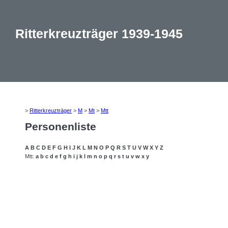
Ritterkreuzträger 1939-1945
>
Ritterkreuzträger
>
M
>
Mt
>
Mtt
Personenliste
A
B
C
D
E
F
G
H
I
J
K
L
M
N
O
P
Q
R
S
T
U
V
W
X
Y
Z
Mtt:
a
b
c
d
e
f
g
h
i
j
k
l
m
n
o
p
q
r
s
t
u
v
w
x
y