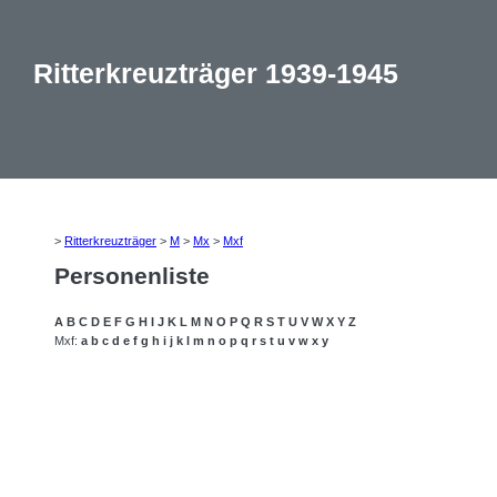
Ritterkreuzträger 1939-1945
>
Ritterkreuzträger
>
M
>
Mx
>
Mxf
Personenliste
A
B
C
D
E
F
G
H
I
J
K
L
M
N
O
P
Q
R
S
T
U
V
W
X
Y
Z
Mxf:
a
b
c
d
e
f
g
h
i
j
k
l
m
n
o
p
q
r
s
t
u
v
w
x
y