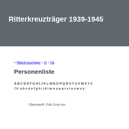
Ritterkreuzträger 1939-1945
>
Ritterkreuzträger
>
O
>
Ob
Personenliste
A
B
C
D
E
F
G
H
I
J
K
L
M
N
O
P
Q
R
S
T
U
V
W
X
Y
Z
Ob:
a
b
c
d
e
f
g
h
i
j
k
l
m
n
o
p
q
r
s
t
u
v
w
x
y
Oberndorff, Fritz Graf von