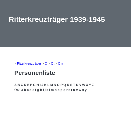
Ritterkreuzträger 1939-1945
>
Ritterkreuzträger
>
O
>
Ot
>
Otv
Personenliste
A
B
C
D
E
F
G
H
I
J
K
L
M
N
O
P
Q
R
S
T
U
V
W
X
Y
Z
Otv:
a
b
c
d
e
f
g
h
i
j
k
l
m
n
o
p
q
r
s
t
u
v
w
x
y