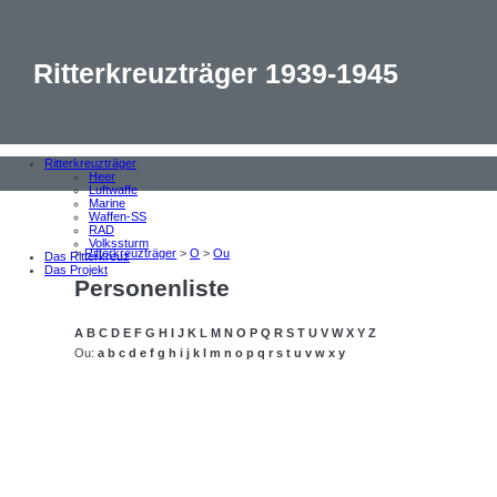
Ritterkreuzträger 1939-1945
Ritterkreuzträger
Heer
Luftwaffe
Marine
Waffen-SS
RAD
Volkssturm
>
Ritterkreuzträger
>
O
>
Ou
Das Ritterkreuz
Das Projekt
Personenliste
A
B
C
D
E
F
G
H
I
J
K
L
M
N
O
P
Q
R
S
T
U
V
W
X
Y
Z
Ou:
a
b
c
d
e
f
g
h
i
j
k
l
m
n
o
p
q
r
s
t
u
v
w
x
y