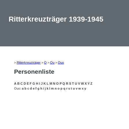
Ritterkreuzträger 1939-1945
>
Ritterkreuzträger
>
O
>
Ou
>
Ouo
Personenliste
A
B
C
D
E
F
G
H
I
J
K
L
M
N
O
P
Q
R
S
T
U
V
W
X
Y
Z
Ouo:
a
b
c
d
e
f
g
h
i
j
k
l
m
n
o
p
q
r
s
t
u
v
w
x
y