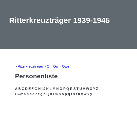
Ritterkreuzträger 1939-1945
>
Ritterkreuzträger
>
O
>
Ow
>
Owe
Personenliste
A
B
C
D
E
F
G
H
I
J
K
L
M
N
O
P
Q
R
S
T
U
V
W
X
Y
Z
Owe:
a
b
c
d
e
f
g
h
i
j
k
l
m
n
o
p
q
r
s
t
u
v
w
x
y