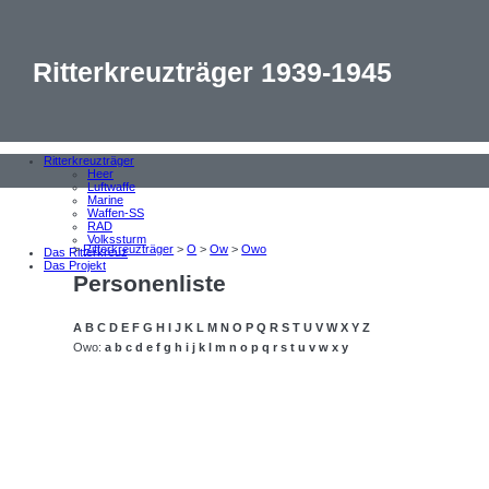
Ritterkreuzträger 1939-1945
Ritterkreuzträger
Heer
Luftwaffe
Marine
Waffen-SS
RAD
Volkssturm
>
Ritterkreuzträger
>
O
>
Ow
>
Owo
Das Ritterkreuz
Das Projekt
Personenliste
A
B
C
D
E
F
G
H
I
J
K
L
M
N
O
P
Q
R
S
T
U
V
W
X
Y
Z
Owo:
a
b
c
d
e
f
g
h
i
j
k
l
m
n
o
p
q
r
s
t
u
v
w
x
y