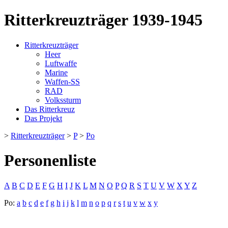
Ritterkreuzträger 1939-1945
Ritterkreuzträger
Heer
Luftwaffe
Marine
Waffen-SS
RAD
Volkssturm
Das Ritterkreuz
Das Projekt
>
Ritterkreuzträger
>
P
>
Po
Personenliste
A
B
C
D
E
F
G
H
I
J
K
L
M
N
O
P
Q
R
S
T
U
V
W
X
Y
Z
Po:
a
b
c
d
e
f
g
h
i
j
k
l
m
n
o
p
q
r
s
t
u
v
w
x
y